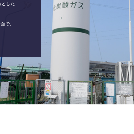
心とした
、
場面で、