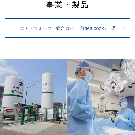
岩手県のガス販売店、㈱深沢ツールからの事業譲受に
新卒採用サイト開設のお知らせ
事業・製品
ついて
2025年03月31日
2024年08月19日
お知らせ
エア・ウォーター総合ガイド「idea book」
LPガス料金のご請求表示内容変更のお知らせ
ニュースリリース
地域エネルギー事業会社「松本平ゼロカーボンエネル
（211KB）
ギー株式会社」の設立について
2024年06月17日
2020年08月06日
お知らせ
適正な商慣行および料金透明化に向けた自己適合宣言
ニュースリリース
新生地域事業会社３社の発足について
について
（210KB）
（362KB）
2024年04月01日
お知らせ
液化石油ガス販売事業者証の掲示について